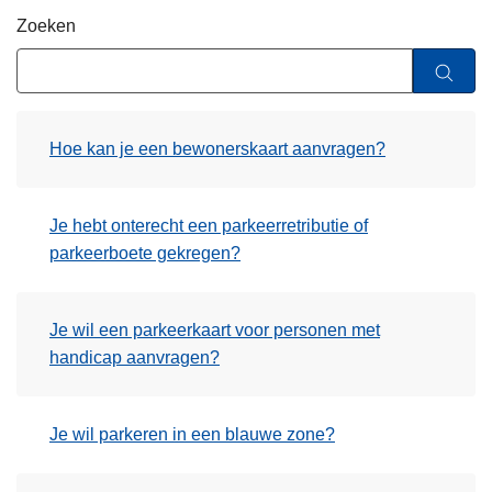
n
Zoeken
h
o
u
d
Hoe kan je een bewonerskaart aanvragen?
g
a
a
Je hebt onterecht een parkeerretributie of
n
parkeerboete gekregen?
Je wil een parkeerkaart voor personen met
handicap aanvragen?
Je wil parkeren in een blauwe zone?