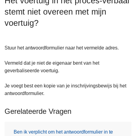
Het voertuig in het proces-verbaal
n
stemt niet overeen met mijn
h
o
voertuig?
u
d
g
Stuur het antwoordformulier naar het vermelde adres.
a
a
Vermeld dat je niet de eigenaar bent van het
n
geverbaliseerde voertuig.
Je voegt best een kopie van je inschrijvingsbewijs bij het
antwoordformulier.
Gerelateerde Vragen
Ben ik verplicht om het antwoordformulier in te