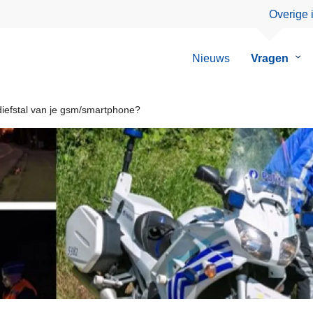
Overige 
Nieuws
Vragen
Su
van
Vra
 diefstal van je gsm/smartphone?