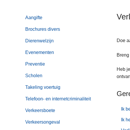
n
h
Ver
Aangifte
o
u
Brochures divers
d
g
Doe aa
Dierenwelzijn
a
Evenementen
a
Breng 
n
Preventie
Heb je
Scholen
ontvan
Takeling voertuig
Ger
Telefoon- en internetcriminaliteit
Ik b
Verkeersboete
Ik h
Verkeersongeval