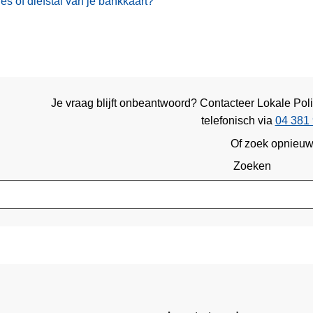
ies of diefstal van je bankkaart?
Je vraag blijft onbeantwoord? Contacteer Lokale Pol
telefonisch via
04 381 
Of zoek opnieu
Zoeken