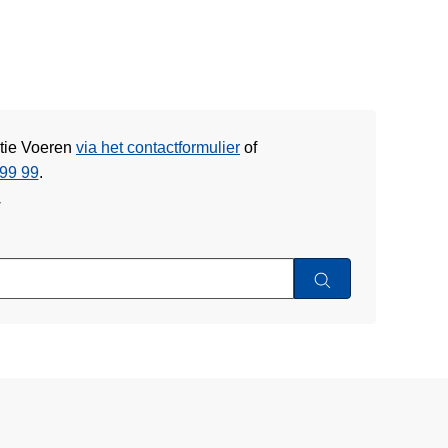
itie Voeren
via het contactformulier
of
99 99
.
w