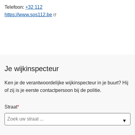
n
Telefoon
+32 112
h
https://www.sos112.be
o
u
d
g
a
a
n
Je wijkinspecteur
Ken je de verantwoordelijke wijkinspecteur in je buurt? Hij
of zij is je eerste contactpersoon bij de politie.
Straat
▼