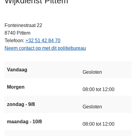
Wijkdienst Pittem
n
h
o
Fonteinestraat 22
u
8740
Pittem
d
Telefoon
+32 51 42 84 70
g
Neem contact op met dit politiebureau
a
a
n
Vandaag
Gesloten
Morgen
08:00 tot 12:00
zondag - 9/8
Gesloten
maandag - 10/8
08:00 tot 12:00