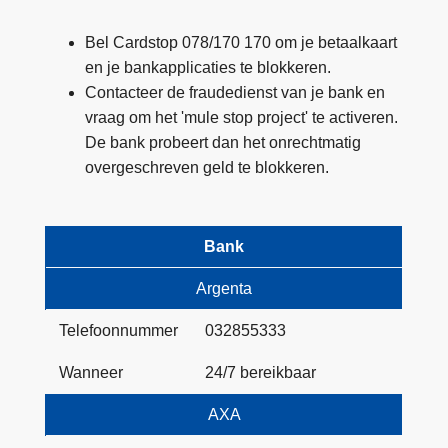
n
h
Bel Cardstop 078/170 170 om je betaalkaart
o
en je bankapplicaties te blokkeren.
u
Contacteer de fraudedienst van je bank en
d
vraag om het 'mule stop project' te activeren.
g
De bank probeert dan het onrechtmatig
a
overgeschreven geld te blokkeren.
a
n
Bank
Argenta
Telefoonnummer
032855333
Wanneer
24/7 bereikbaar
AXA