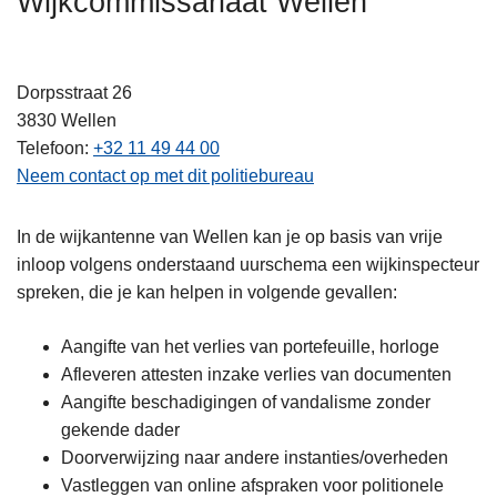
Wijkcommissariaat Wellen
n
h
o
Dorpsstraat 26
u
3830
Wellen
d
Telefoon
+32 11 49 44 00
g
Neem contact op met dit politiebureau
a
a
In de wijkantenne van Wellen kan je op basis van vrije
n
inloop volgens onderstaand uurschema een wijkinspecteur
spreken, die je kan helpen in volgende gevallen:
Aangifte van het verlies van portefeuille, horloge
Afleveren attesten inzake verlies van documenten
Aangifte beschadigingen of vandalisme zonder
gekende dader
Doorverwijzing naar andere instanties/overheden
Vastleggen van online afspraken voor politionele