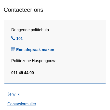
n
a
p
Contacteer ons
l
r
s
e
S
v
p
Dringende politiehulp
e
o
n
B
101
r
t
e
t
Een afspraak maken
i
l
b
e
e
Politiezone Haspengouw:
d
r
011 49 44 00
i
j
f
Je wijk
v
a
Contactformulier
n