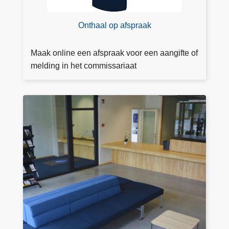
s
p
Onthaal op afspraak
r
a
Maak online een afspraak voor een aangifte of
a
melding in het commissariaat
k
D
o
e
a
a
n
g
ift
e