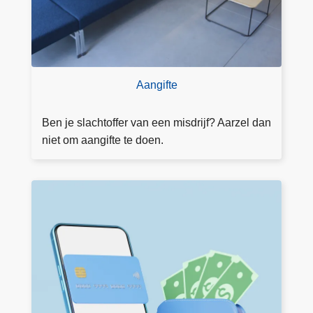
Aangifte
Ben je slachtoffer van een misdrijf? Aarzel dan
niet om aangifte te doen.
V
e
rl
o
r
e
n