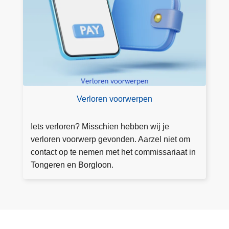
v
o
o
r
w
e
r
p
Verloren voorwerpen
e
n
Iets verloren? Misschien hebben wij je
verloren voorwerp gevonden. Aarzel niet om
contact op te nemen met het commissariaat in
Tongeren en Borgloon.