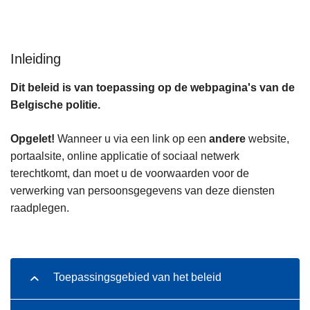
n
h
o
Inleiding
u
d
Dit beleid is van toepassing op de webpagina's van de
g
Belgische politie.
a
a
Opgelet!
Wanneer u via een link op een
andere
website,
n
portaalsite, online applicatie of sociaal netwerk
terechtkomt, dan moet u de voorwaarden voor de
verwerking van persoonsgegevens van deze diensten
raadplegen.
Toepassingsgebied van het beleid