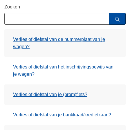
n
Zoeken
h
o
u
d
Verlies of diefstal van de nummerplaat van je
g
wagen?
a
a
n
Verlies of diefstal van het inschrijvingsbewijs van
je wagen?
Verlies of diefstal van je (brom)fiets?
Verlies of diefstal van je bankkaart/kredietkaart?