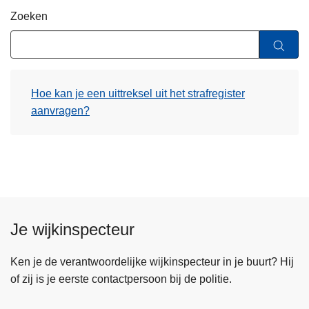
n
Zoeken
h
o
u
d
Hoe kan je een uittreksel uit het strafregister
g
aanvragen?
a
a
n
Je wijkinspecteur
Ken je de verantwoordelijke wijkinspecteur in je buurt? Hij
of zij is je eerste contactpersoon bij de politie.