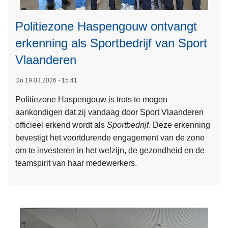
Politiezone Haspengouw ontvangt
erkenning als Sportbedrijf van Sport
Vlaanderen
L
Do 19.03.2026 - 15:41
e
Politiezone Haspengouw is trots te mogen
e
aankondigen dat zij vandaag door Sport Vlaanderen
s
officieel erkend wordt als
Sportbedrijf
. Deze erkenning
m
bevestigt het voortdurende engagement van de zone
e
om te investeren in het welzijn, de gezondheid en de
e
teamspirit van haar medewerkers.
r
o
v
e
r
P