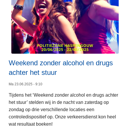
k
e
e
p
e
e
r
r
s
t
a
i
c
n
t
g
i
e
Weekend zonder alcohol en drugs
e
n
achter het stuur
m
L
e
e
Ma 23.06.2025 - 9:10
t
e
D
Tijdens het ‘Weekend zonder alcohol en drugs achter
s
o
het stuur’ stelden wij in de nacht van zaterdag op
m
u
zondag op drie verschillende locaties een
e
a
controledispositief op. Onze verkeersdienst kon heel
e
n
wat resultaat boeken!
r