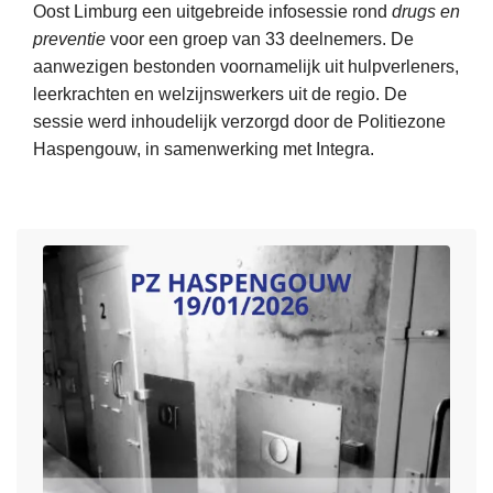
Oost Limburg een uitgebreide infosessie rond
drugs en
e
u
preventie
voor een groep van 33 deelnemers. De
s
w
aanwezigen bestonden voornamelijk uit hulpverleners,
m
o
leerkrachten en welzijnswerkers uit de regio. De
e
n
sessie werd inhoudelijk verzorgd door de Politiezone
e
t
Haspengouw, in samenwerking met Integra.
r
v
o
a
v
n
e
g
r
t
I
e
n
r
f
k
o
e
s
n
e
n
s
i
s