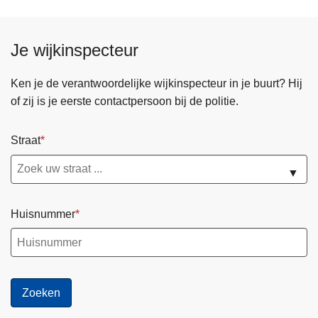
e
u
n
r
d
Je wijkinspecteur
e
e
:
p
Ken je de verantwoordelijke wijkinspecteur in je buurt? Hij
S
a
of zij is je eerste contactpersoon bij de politie.
c
g
h
i
Straat
o
n
o
a
▼
n
m
a
Huisnummer
k
e
r
(
M