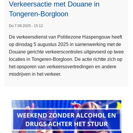
t
Verkeersactie met Douane in
a
Tongeren-Borgloon
g
L
e
Do 7.08.2025 - 15:12
e
o
De verkeersdienst van Politiezone Haspengouw heeft
e
n
op dinsdag 5 augustus 2025 in samenwerking met de
s
t
Douane gerichte verkeerscontroles uitgevoerd op twee
m
m
locaties in Tongeren-Borgloon. De actie richtte zich op
e
a
het opsporen van verkeersovertredingen en andere
e
n
misdrijven in het verkeer.
r
t
o
e
v
l
e
d
r
i
V
n
e
H
r
o