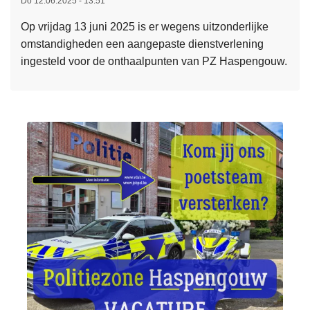
Do 12.06.2025 - 13:51
o
l
m
n
c
Op vrijdag 13 juni 2025 is er wegens uitzonderlijke
e
o
omstandigheden een aangepaste dienstverlening
e
h
ingesteld voor de onthaalpunten van PZ Haspengouw.
r
o
o
l
v
e
e
n
r
d
A
r
a
u
n
g
g
s
e
a
p
c
a
h
s
t
t
e
e