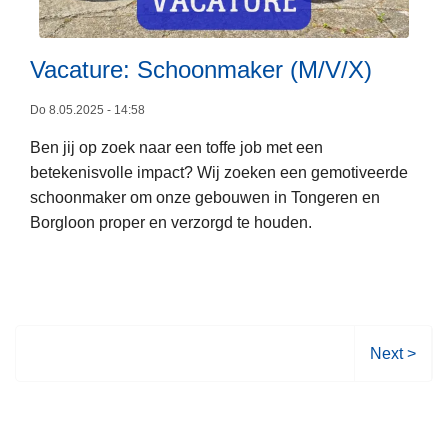
r
d
h
i
L
e
Vacature: Schoonmaker (M/V/X)
e
e
t
n
e
s
Do 8.05.2025 - 14:58
s
s
t
t
Ben jij op zoek naar een toffe job met een
m
u
v
betekenisvolle impact? Wij zoeken een gemotiveerde
e
u
e
schoonmaker om onze gebouwen in Tongeren en
e
r
r
Borgloon proper en verzorgd te houden.
r
l
o
e
v
n
e
i
r
n
V
V
Next >
g
a
o
c
l
a
g
t