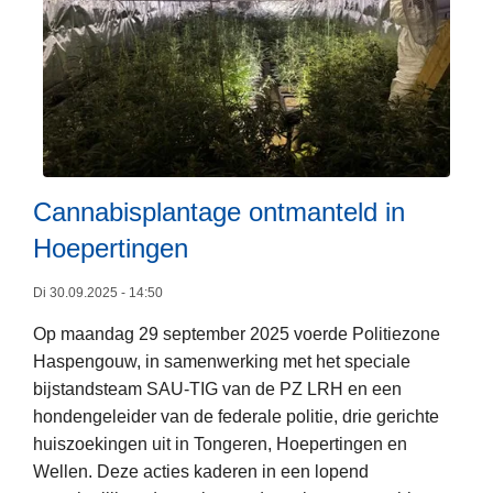
e
f
w
l
a
t
d
l
b
e
e
u
n
r
r
t
g
w
e
Cannabisplantage ontmanteld in
a
r
n
Hoepertingen
s
n
o
Di 30.09.2025 - 14:50
e
m
e
n
Op maandag 29 september 2025 voerde Politiezone
L
r
i
Haspengouw, in samenwerking met het speciale
e
j
e
bijstandsteam SAU-TIG van de PZ LRH en een
e
e
t
hondengeleider van de federale politie, drie gerichte
s
o
i
huiszoekingen uit in Tongeren, Hoepertingen en
m
n
n
Wellen. Deze acties kaderen in een lopend
e
l
d