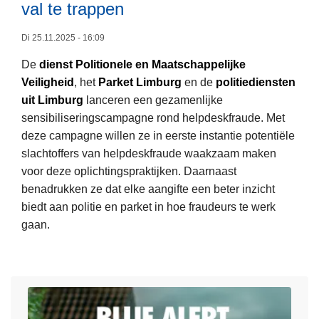
val te trappen
o
o
Di 25.11.2025 - 16:09
n
De
dienst Politionele en Maatschappelijke
:
Veiligheid
, het
Parket Limburg
en de
politiediensten
d
uit Limburg
lanceren een gezamenlijke
L
r
sensibiliseringscampagne rond helpdeskfraude. Met
e
i
deze campagne willen ze in eerste instantie potentiële
e
e
slachtoffers van helpdeskfraude waakzaam maken
s
v
voor deze oplichtingspraktijken. Daarnaast
m
e
benadrukken ze dat elke aangifte een beter inzicht
e
r
biedt aan politie en parket in hoe fraudeurs te werk
e
d
gaan.
r
a
o
c
v
h
e
t
r
e
H