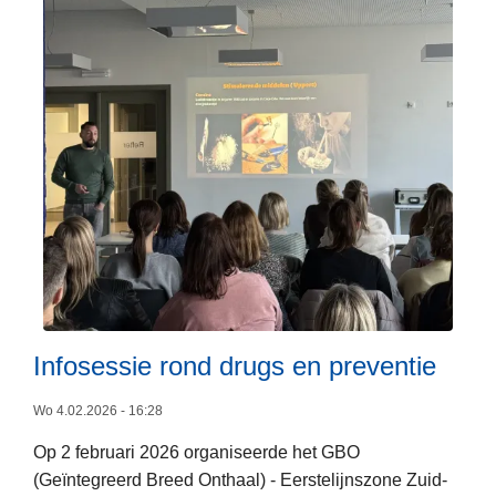
o
l
i
t
i
e
z
o
n
e
H
a
s
Infosessie rond drugs en preventie
p
Wo 4.02.2026 - 16:28
e
n
Op 2 februari 2026 organiseerde het GBO
L
g
(Geïntegreerd Breed Onthaal) - Eerstelijnszone Zuid-
e
o