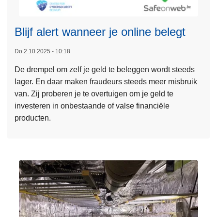
k
w
e
e
n
Blijf alert wanneer je online belegt
L
c
n
e
a
i
Do 2.10.2025 - 10:18
e
m
n
De drempel om zelf je geld te beleggen wordt steeds
s
p
g
lager. En daar maken fraudeurs steeds meer misbruik
m
a
v
van. Zij proberen je te overtuigen om je geld te
e
g
i
investeren in onbestaande of valse financiële
e
n
a
producten.
r
e
c
o
w
a
v
a
m
e
a
e
r
r
r
B
s
a
l
c
b
i
h
e
j
u