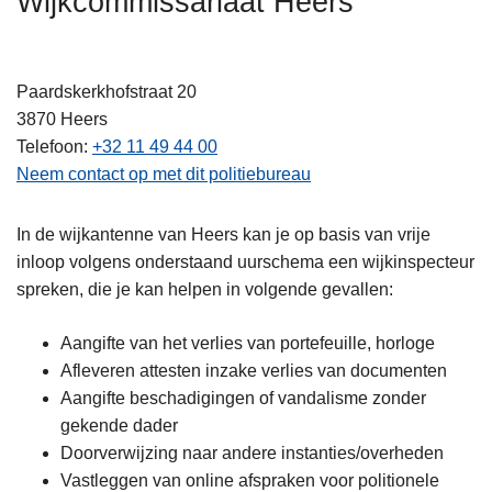
Wijkcommissariaat Heers
n
h
o
Paardskerkhofstraat 20
u
3870
Heers
d
Telefoon
+32 11 49 44 00
g
Neem contact op met dit politiebureau
a
a
In de wijkantenne van Heers kan je op basis van vrije
n
inloop volgens onderstaand uurschema een wijkinspecteur
spreken, die je kan helpen in volgende gevallen:
Aangifte van het verlies van portefeuille, horloge
Afleveren attesten inzake verlies van documenten
Aangifte beschadigingen of vandalisme zonder
gekende dader
Doorverwijzing naar andere instanties/overheden
Vastleggen van online afspraken voor politionele