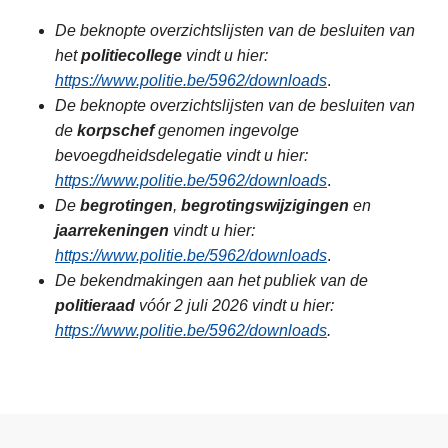
De beknopte overzichtslijsten van de besluiten van
het
politiecollege
vindt u hier:
https://www.politie.be/5962/downloads
.
De beknopte overzichtslijsten van de besluiten van
de
korpschef
genomen ingevolge
bevoegdheidsdelegatie vindt u hier:
https://www.politie.be/5962/downloads
.
De
begrotingen
,
begrotingswijzigingen
en
jaarrekeningen
vindt u hier:
https://www.politie.be/5962/downloads
.
De bekendmakingen aan het publiek van de
politieraad
vóór 2 juli 2026 vindt u hier:
https://www.politie.be/5962/downloads
.