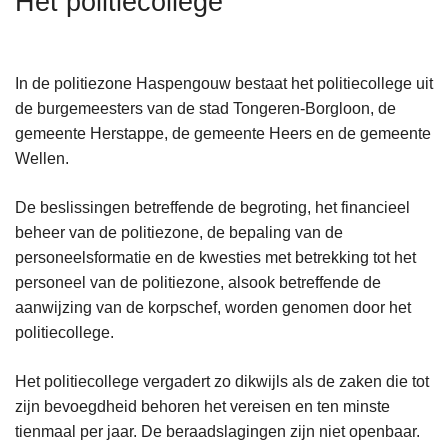
Het politiecollege
n
h
o
In de politiezone Haspengouw bestaat het politiecollege uit
u
de burgemeesters van de stad Tongeren-Borgloon, de
d
gemeente Herstappe, de gemeente Heers en de gemeente
g
Wellen.
a
a
De beslissingen betreffende de begroting, het financieel
n
beheer van de politiezone, de bepaling van de
personeelsformatie en de kwesties met betrekking tot het
personeel van de politiezone, alsook betreffende de
aanwijzing van de korpschef, worden genomen door het
politiecollege.
Het politiecollege vergadert zo dikwijls als de zaken die tot
zijn bevoegdheid behoren het vereisen en ten minste
tienmaal per jaar. De beraadslagingen zijn niet openbaar.