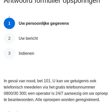
Antwoord formulier opsporingen
n
e
h
o
u
Uw persoonlijke gegevens
d
g
Uw bericht
a
a
Indienen
n
In geval van nood, bel 101. U kan uw getuigenis ook
telefonisch meedelen via het gratis telefoonnummer
0800/30 300; een operator is 24/7 aanwezig om uw oproep
te beantwoorden. Alle oproepen worden geregistreerd.