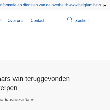
informatie en diensten van de overheid:
www.belgium.be
Submenu
Over ons
Contact
Zoeken
van
Opsporingen
aars van teruggevonden
werpen
 van het parket van Namen