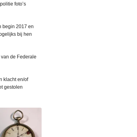
litie foto’s
en begin 2017 en
elijks bij hen
 van de Federale
 klacht en/of
et gestolen