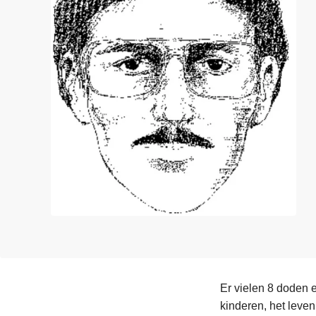
n
e
h
o
u
d
g
a
a
n
Er vielen 8 doden 
kinderen, het leven