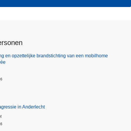
ersonen
ng en opzettelijke brandstichting van een mobilhome
rée
26
gressie in Anderlecht
t
26