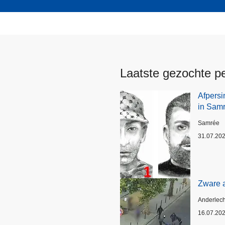
Laatste gezochte p
Afpersi
in Sam
Plaats
Samrée
31.07.20
Zware a
Plaats
Anderlech
16.07.20