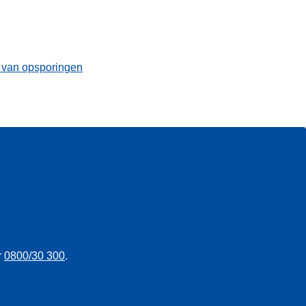
t van opsporingen
r
0800/30 300
.