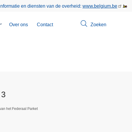
informatie en diensten van de overheid:
www.belgium.be
Submenu
Over ons
Contact
Zoeken
van
Opsporingen
 3
van het Federaal Parket