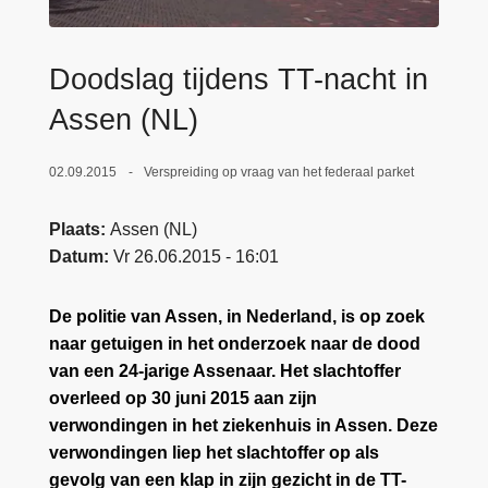
n
e
h
o
Doodslag tijdens TT-nacht in
u
Assen (NL)
d
g
02.09.2015
Verspreiding op vraag van het federaal parket
a
a
Plaats
Assen (NL)
n
Datum
Vr 26.06.2015 - 16:01
De politie van Assen, in Nederland, is op zoek
naar getuigen in het onderzoek naar de dood
van een 24-jarige Assenaar. Het slachtoffer
overleed op 30 juni 2015 aan zijn
verwondingen in het ziekenhuis in Assen. Deze
verwondingen liep het slachtoffer op als
gevolg van een klap in zijn gezicht in de TT-