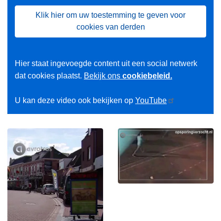
Klik hier om uw toestemming te geven voor
cookies van derden
Hier staat ingevoegde content uit een social netwerk
dat cookies plaatst.
Bekijk ons
cookiebeleid.
U kan deze video ook bekijken op
YouTube