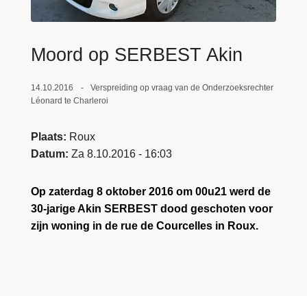
n
e
h
o
Moord op SERBEST Akin
u
d
14.10.2016
Verspreiding op vraag van de Onderzoeksrechter
g
Léonard te Charleroi
a
a
Plaats
Roux
n
Datum
Za 8.10.2016 - 16:03
Op zaterdag 8 oktober 2016 om 00u21 werd de
30-jarige Akin SERBEST dood geschoten voor
zijn woning in de rue de Courcelles in Roux.