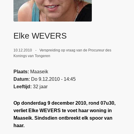
n
e
h
o
u
Elke WEVERS
d
g
a
10.12.2010
Verspreiding op vraag van de Procureur des
Konings van Tongeren
a
n
Plaats
Maaseik
Datum
Do 9.12.2010 - 14:45
Leeftijd
32 jaar
Op donderdag 9 december 2010, rond 07u30,
verliet Elke WEVERS te voet haar woning in
Maaseik. Sindsdien ontbreekt elk spoor van
haar.