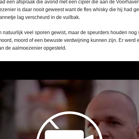
d een afspraak die avond met een cipier die aan de Voorhaven
enier is daar nooit geweest want de fles whisky die hij had g
lannetje lag verscheurd in de vuilbak.
n natuurlijk veel sporen gewist, maar de speurders houden nog 
moord, moord of een bewuste verdwijning kunnen zijn. Er werd 
an de aalmoezenier opgesteld.