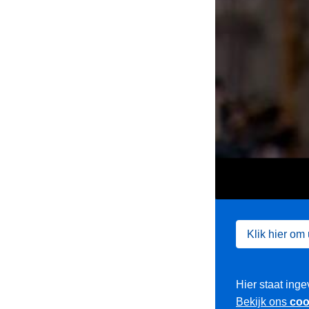
Klik hier om
Hier staat inge
Bekijk ons
coo