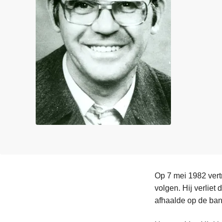
n
e
h
o
u
d
g
a
a
n
Op 7 mei 1982 vert
volgen. Hij verlie
afhaalde op de ban