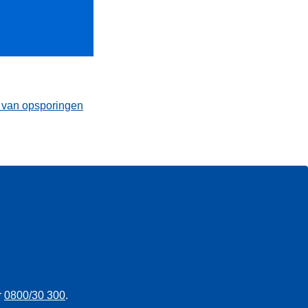
t van opsporingen
r
0800/30 300
.