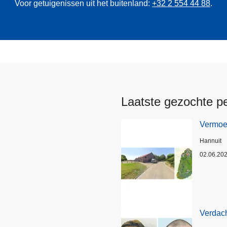
Voor getuigenissen uit het buitenland:
+32 2 554 44 88
.
Laatste gezochte p
Vermoed
Plaats
Hannuit
02.06.20
Verdach