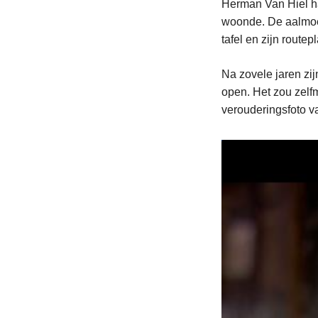
Herman Van Hiel ha
woonde. De aalmoez
tafel en zijn routep
Na zovele jaren zij
open. Het zou zelf
verouderingsfoto v