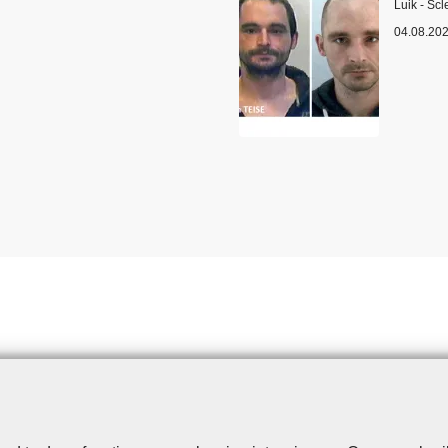
Plaats
Luik - Scl
04.08.20