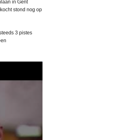
laan in Gent
ekocht stond nog op
steeds 3 pistes
een