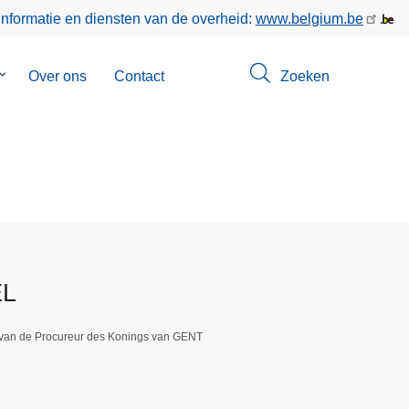
informatie en diensten van de overheid:
www.belgium.be
Submenu
Over ons
Contact
Zoeken
van
Opsporingen
EL
 van de Procureur des Konings van GENT