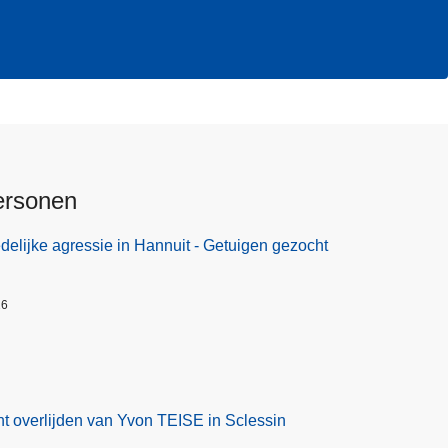
ersonen
elijke agressie in Hannuit - Getuigen gezocht
26
t overlijden van Yvon TEISE in Sclessin