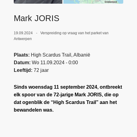
n
e
h
Mark JORIS
o
u
19.09.2024
Verspreiding op vraag van het parket van
d
Antwerpen
g
a
Plaats
High Scardus Trail, Albanië
a
Datum
Wo 11.09.2024 - 0:00
n
Leeftijd
72 jaar
Sinds woensdag 11 september 2024, ontbreekt
elk spoor van de 72-jarige Mark JORIS, die op
dat ogenblik de “High Scardus Trail” aan het
bewandelen was.