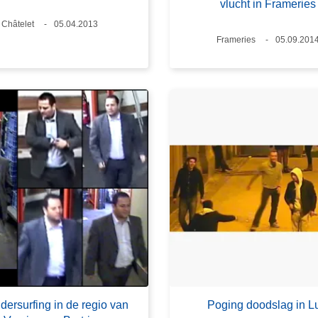
vlucht in Frameries
Plaats
Châtelet
Datum
05.04.2013
Plaats
Frameries
Datum
05.09.201
dersurfing in de regio van
Poging doodslag in L