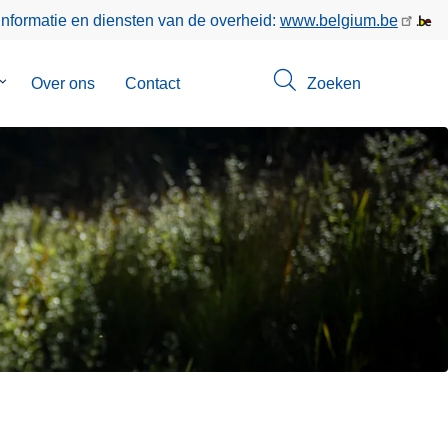
informatie en diensten van de overheid:
www.belgium.be
Submenu
Over ons
Contact
Zoeken
van
Opsporingen