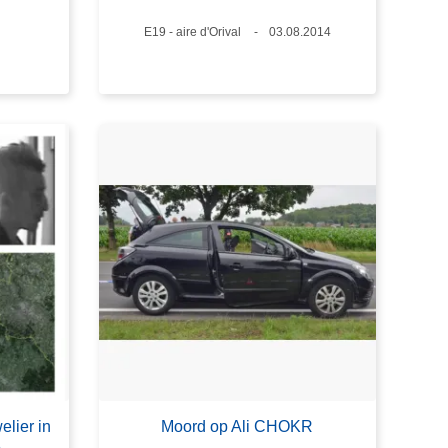
Plaats
E19 - aire d'Orival
Datum
03.08.2014
lier in
Moord op Ali CHOKR