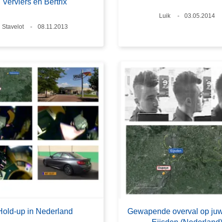
Verviers en Bertrix
Plaats
Luik
Datum
03.05.2014
Plaats
Stavelot
Datum
08.11.2013
Hold-up in Nederland
Gewapende overval op juwe