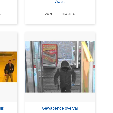
Aalst
4
Plaats
Aalst
Datum
10.04.2014
uik
Gewapende overval