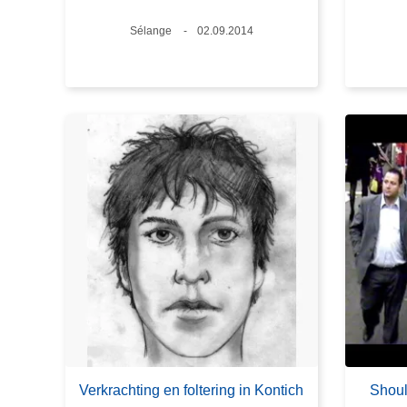
Plaats
Sélange
Datum
02.09.2014
Verkrachting en foltering in Kontich
Shoul