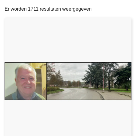
filters
n
e
Er worden 1711 resultaten weergegeven
h
o
u
d
g
a
a
n