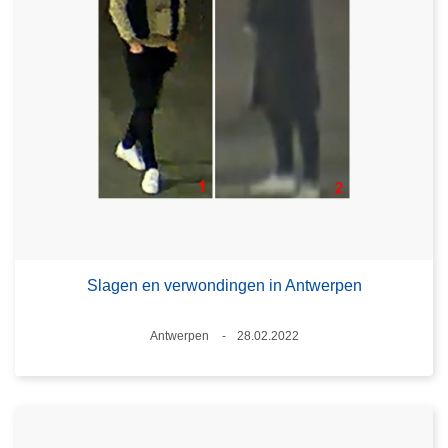
Slagen en verwondingen in Antwerpen
Plaats
Antwerpen
28.02.2022
Datum