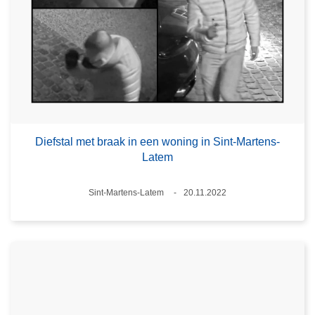
Diefstal met braak in een woning in Sint-Martens-
Latem
Plaats
Sint-Martens-Latem
20.11.2022
Datum