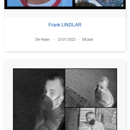
Frank LINDLAR
Plaats
De Haan
15.07.2022
58 jaar
Datum
Leeftijd