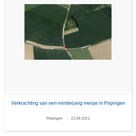
Verkrachting van een minderjarig meisje in Pepingen
Plaats
Pepingen
21.09.2021
Datum