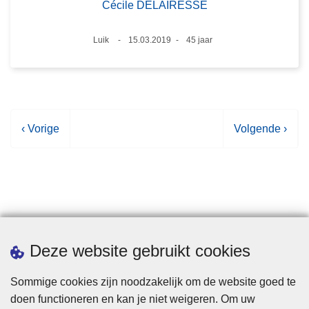
Cécile DELAIRESSE
Plaats
Luik
15.03.2019
45 jaar
Datum
Leeftijd
V
‹ Vorige
V
Volgende ›
o
o
r
l
i
g
g
e
e
n
p
d
Statistieken
Deze website gebruikt cookies
a
e
g
p
Sommige cookies zijn noodzakelijk om de website goed te
i
a
doen functioneren en kan je niet weigeren. Om uw
n
g