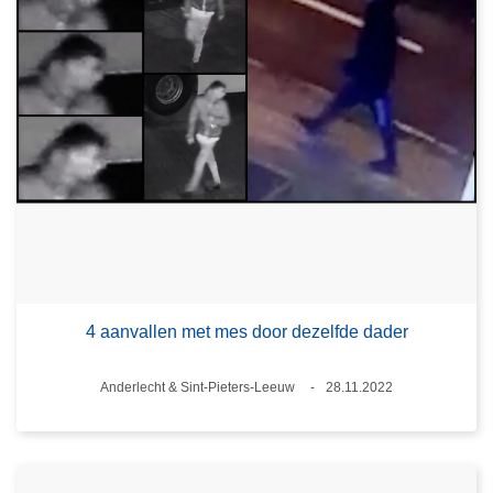
4 aanvallen met mes door dezelfde dader
Plaats
Anderlecht & Sint-Pieters-Leeuw
28.11.2022
Datum