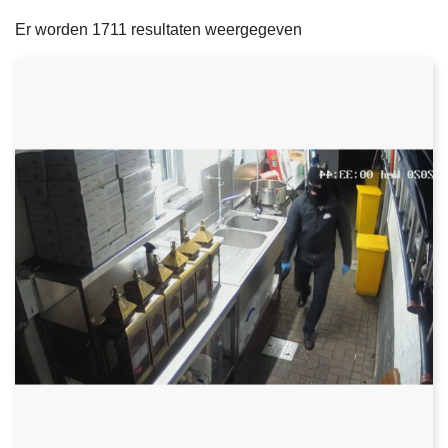
filters
n
e
Er worden 1711 resultaten weergegeven
h
o
u
d
g
a
a
n