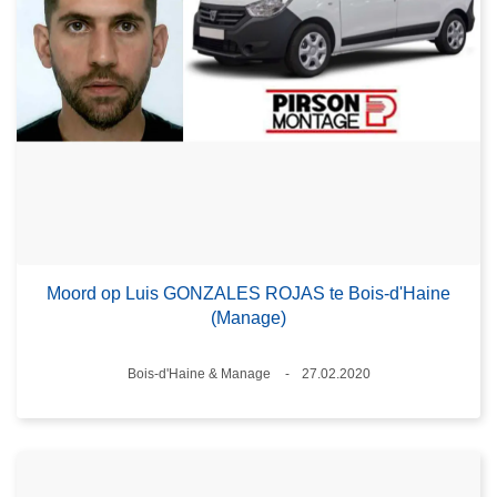
Moord op Luis GONZALES ROJAS te Bois-d'Haine
(Manage)
Plaats
Bois-d'Haine & Manage
27.02.2020
Datum