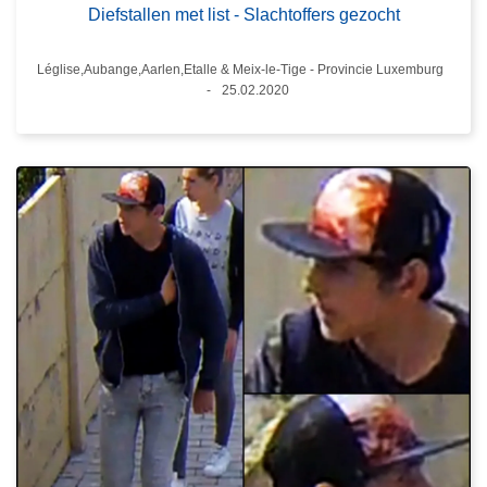
Diefstallen met list - Slachtoffers gezocht
Plaats
Léglise,Aubange,Aarlen,Etalle & Meix-le-Tige - Provincie Luxemburg
25.02.2020
Datum