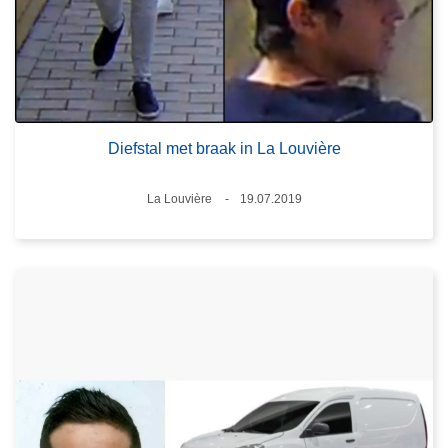
Diefstal met braak in La Louvière
Plaats
La Louvière
19.07.2019
Datum