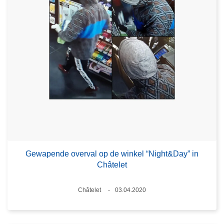
Gewapende overval op de winkel “Night&Day” in
Châtelet
Plaats
Châtelet
03.04.2020
Datum