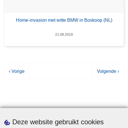
Home-invasion met witte BMW in Boskoop (NL)
Datum
21.08.2019
V
‹ Vorige
V
Volgende ›
o
o
r
l
i
g
g
e
e
n
p
d
Statistieken
Deze website gebruikt cookies
a
e