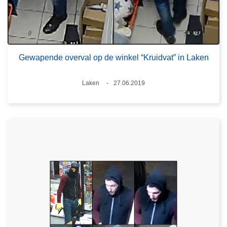
Gewapende overval op de winkel “Kruidvat” in Laken
Plaats
Laken
27.06.2019
Datum