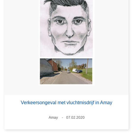
Verkeersongeval met vluchtmisdrijf in Amay
Plaats
Amay
07.02.2020
Datum