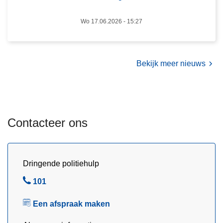
g
r
2
Wo 17.06.2026 - 15:27
o
0
o
2
p
5
g
Bekijk meer nieuws
e
l
i
c
Contacteer ons
h
t
,
j
Dringende politiehulp
o
B
101
n
e
g
Een afspraak maken
l
e
d