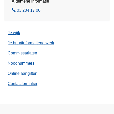
Algemene informatie
a
B
03 204 17 00
d
e
e
l
r
s
Je wijk
o
Je buurtinformatienetwerk
p
g
Commissariaten
e
Noodnummers
p
a
Online aangiften
k
t
Contactformulier