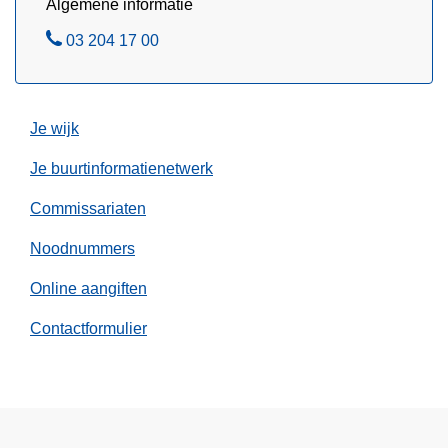
Algemene informatie
a
B
03 204 17 00
d
e
e
l
r
s
Je wijk
o
Je buurtinformatienetwerk
p
g
Commissariaten
e
Noodnummers
p
a
Online aangiften
k
t
Contactformulier