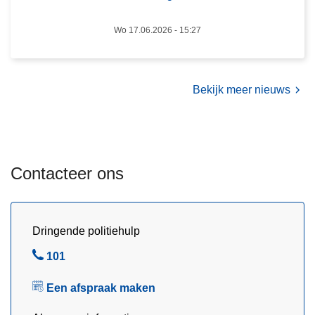
g
r
2
Wo 17.06.2026 - 15:27
o
0
o
2
p
5
g
Bekijk meer nieuws
e
l
i
c
Contacteer ons
h
t
,
j
Dringende politiehulp
o
B
101
n
e
g
Een afspraak maken
l
e
d