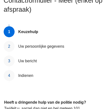
Contactformulier - Meer (enkel op
n
afspraak)
h
o
u
d
Keuzehulp
g
a
a
Uw persoonlijke gegevens
n
Uw bericht
Indienen
Heeft u dringende hulp van de politie nodig?
Twijfelt u, aarzel dan niet en bel meteen 101.