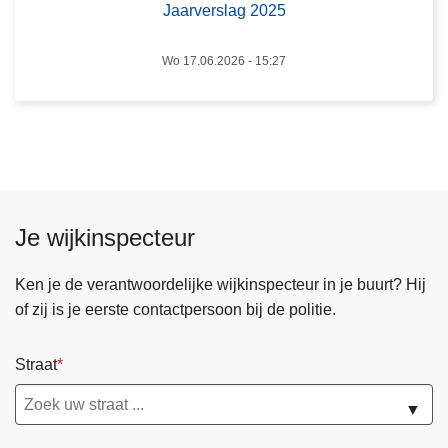
a
Jaarverslag 2025
u
g
r
2
Wo 17.06.2026 - 15:27
o
0
o
2
p
5
g
e
l
i
Je wijkinspecteur
c
h
Ken je de verantwoordelijke wijkinspecteur in je buurt? Hij
t
of zij is je eerste contactpersoon bij de politie.
,
j
Straat
o
n
▼
g
e