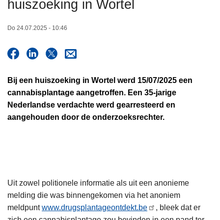
huiszoeking in Wortel
n
h
Do 24.07.2025 - 10:46
o
u
d
g
Bij een huiszoeking in Wortel werd 15/07/2025 een
a
cannabisplantage aangetroffen. Een 35-jarige
a
Nederlandse verdachte werd gearresteerd en
n
aangehouden door de onderzoeksrechter.
Uit zowel politionele informatie als uit een anonieme
melding die was binnengekomen via het anoniem
meldpunt
www.drugsplantageontdekt.be
, bleek dat er
zich een cannabisplantage zou bevinden in een pand ter