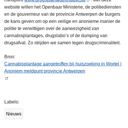
website willen het Openbaar Ministerie, de politiediensten
en de gouverneur van de provincie Antwerpen de burgers
de kans geven om op een veilige en anonieme manier de
politie te verwittigen over de aanwezigheid van
cannabisplantages, drugslabo’s of de dumping van
drugsafval. Zo strijden we samen tegen drugscriminaliteit.
Bron:
Cannabisplantage aangetroffen bij huiszoeking in Wortel |
Anoniem meldpunt provincie Antwerpen
L
Labels
e
e
Nieuws
s
m