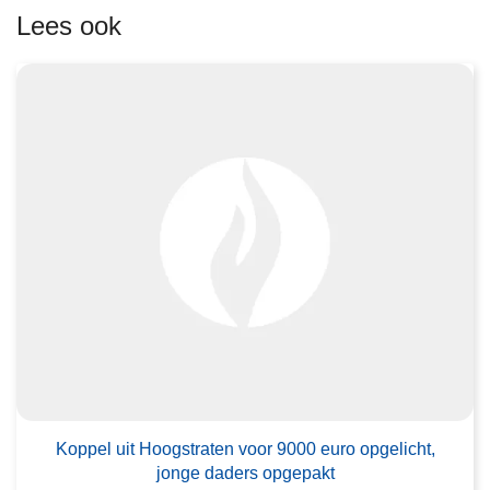
e
Lees ook
e
r
o
v
e
r
K
o
p
p
e
l
u
i
L
t
e
H
Koppel uit Hoogstraten voor 9000 euro opgelicht,
e
jonge daders opgepakt
o