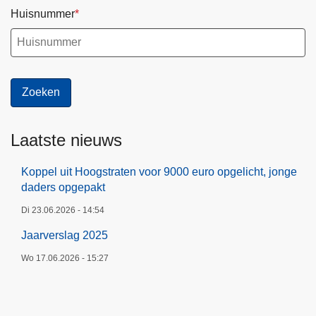
d
Huisnummer
a
d
e
r
s
o
p
Laatste nieuws
g
e
Koppel uit Hoogstraten voor 9000 euro opgelicht, jonge
daders opgepakt
p
a
Di 23.06.2026 - 14:54
k
Jaarverslag 2025
t
Wo 17.06.2026 - 15:27