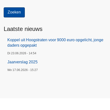
e
r
s
o
p
Laatste nieuws
g
e
Koppel uit Hoogstraten voor 9000 euro opgelicht, jonge
daders opgepakt
p
a
Di 23.06.2026 - 14:54
k
Jaarverslag 2025
t
Wo 17.06.2026 - 15:27