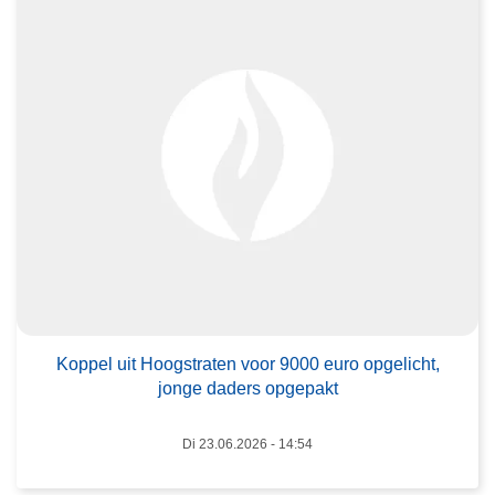
o
v
e
r
K
o
p
p
e
l
u
i
L
t
e
H
Koppel uit Hoogstraten voor 9000 euro opgelicht,
e
jonge daders opgepakt
o
s
o
m
Di 23.06.2026 - 14:54
g
e
s