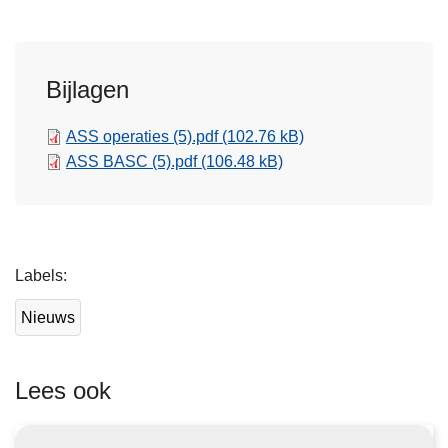
Bijlagen
ASS operaties (5).pdf
(102.76 kB)
ASS BASC (5).pdf
(106.48 kB)
L
Labels
e
e
Nieuws
s
m
e
Lees ook
e
r