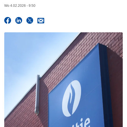
n
Wo 4.02.2026 - 9:50
h
o
u
d
g
a
a
n