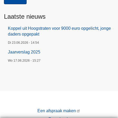
s
o
p
Laatste nieuws
g
e
Koppel uit Hoogstraten voor 9000 euro opgelicht, jonge
daders opgepakt
p
a
Di 23.06.2026 - 14:54
k
Jaarverslag 2025
t
Wo 17.06.2026 - 15:27
Een afspraak maken