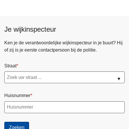
g
e
l
i
Je wijkinspecteur
c
h
Ken je de verantwoordelijke wijkinspecteur in je buurt? Hij
t
of zij is je eerste contactpersoon bij de politie.
,
j
Straat
o
n
▼
g
e
d
Huisnummer
a
d
e
r