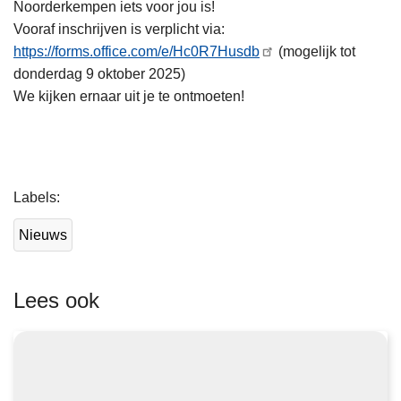
Noorderkempen iets voor jou is!
Vooraf inschrijven is verplicht via:
https://forms.office.com/e/Hc0R7Husdb
(mogelijk tot
donderdag 9 oktober 2025)
We kijken ernaar uit je te ontmoeten!
L
Labels
e
e
Nieuws
s
m
e
Lees ook
e
r
o
v
e