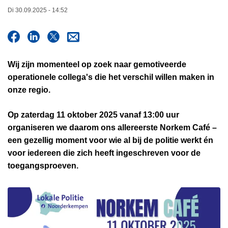
n
Di 30.09.2025 - 14:52
h
o
u
d
Wij zijn momenteel op zoek naar gemotiveerde
g
operationele collega's die het verschil willen maken in
a
onze regio.
a
n
Op zaterdag 11 oktober 2025 vanaf 13:00 uur
organiseren we daarom ons allereerste Norkem Café –
een gezellig moment voor wie al bij de politie werkt én
voor iedereen die zich heeft ingeschreven voor de
toegangsproeven.