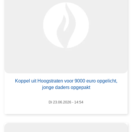
r
K
o
p
p
e
l
u
i
L
t
e
H
Koppel uit Hoogstraten voor 9000 euro opgelicht,
e
jonge daders opgepakt
o
s
o
m
Di 23.06.2026 - 14:54
g
e
s
e
t
r
r
o