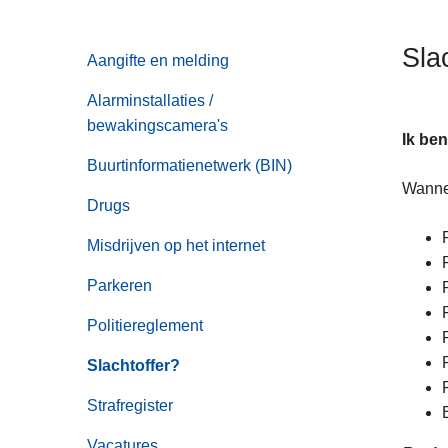
n
h
Sla
Aangifte en melding
o
u
Alarminstallaties /
d
bewakingscamera's
g
Ik ben
a
Buurtinformatienetwerk (BIN)
Wannee
a
Drugs
n
Misdrijven op het internet
Parkeren
Politiereglement
Slachtoffer?
Strafregister
Vacatures