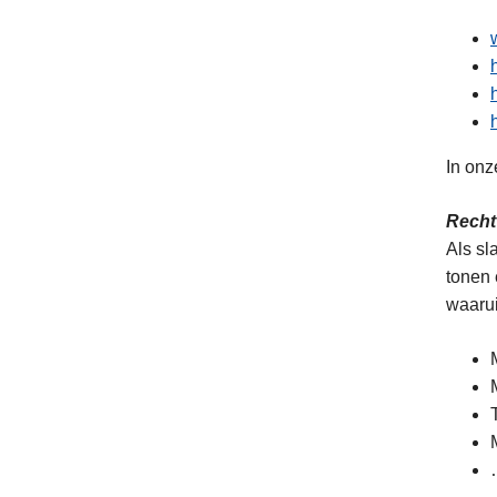
In onz
Recht
Als sl
tonen 
waarui