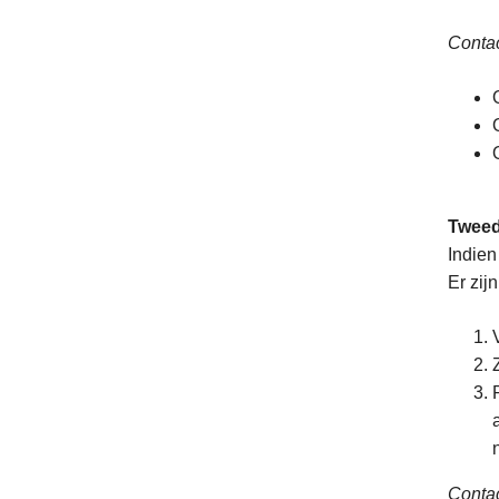
Contac
Tweed
Indien
Er zij
Contac