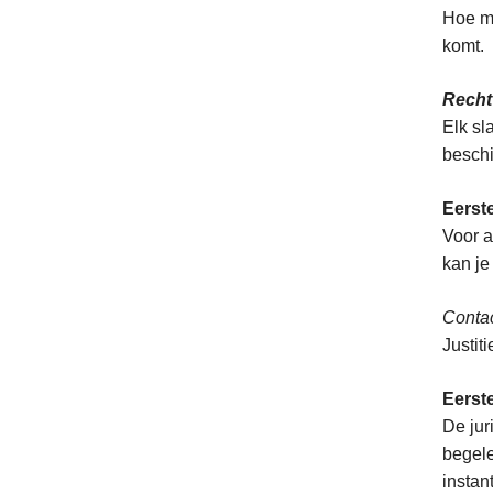
Hoe me
komt.
Recht 
Elk sl
beschi
Eerste
Voor a
kan je
Contac
Justit
Eerste
De jur
begele
instant