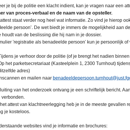
r je bij de politie een klacht indient, kan je vragen naar een at
r van proces-verbaal en de naam van de opsteller.
 attest staat verder nog heel wat informatie. Zo vind je hierop oo
eelde persoon’. De wet biedt je immers de mogelijkheid aan de 
 houdt van de beslissing die hij nam in je dossier.
rmulier 'registratie als benadeelde persoon' kun je persoonlijk of
Tijdens je verhoor door de politie (of je brengt het nadien binnen
Op het parketsecretariaat (Kasteelplein 1, 2300 Turnhout) tijden
ditzelfde adres)
Inscannen en mailen naar
benadeeldepersoon.turnhout@just.fg
luiting van het onderzoek ontvang je een schriftelijk bericht. A
n verbonden.
het attest van klachtneerlegging heb je in de meeste gevallen r
g je kosteloos.
erstaande websites vind je informatie en brochures: