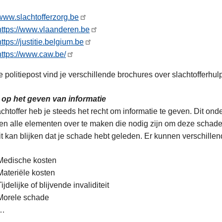
www.slachtofferzorg.be
https://www.vlaanderen.be
https://justitie.belgium.be
https://www.caw.be/
e politiepost vind je verschillende brochures over slachtofferhu
 op het geven van informatie
achtoffer heb je steeds het recht om informatie te geven. Dit on
en alle elementen over te maken die nodig zijn om deze schade 
t kan blijken dat je schade hebt geleden. Er kunnen verschillen
Medische kosten
Materiële kosten
Tijdelijke of blijvende invaliditeit
Morele schade
…