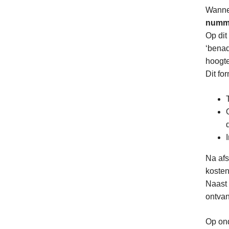
Wannee
numme
Op dit
‘benad
hoogte
Dit fo
Na afs
koste
Naast 
ontvan
Op ond