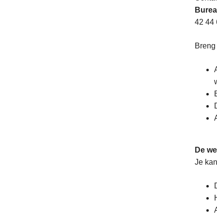
Bureau
42 44 
Breng
De we
Je kan