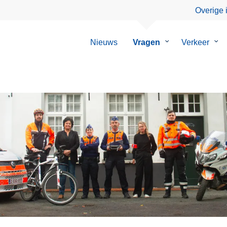
Overige 
Nieuws
Vragen
Submenu
Verkeer
Su
van
van
Vragen
Ver