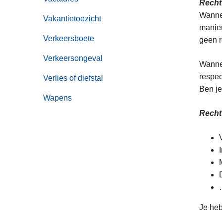
Recht
Wannee
Vakantietoezicht
manier
Verkeersboete
geen r
Verkeersongeval
Wannee
respec
Verlies of diefstal
Ben je
Wapens
Recht 
Je heb