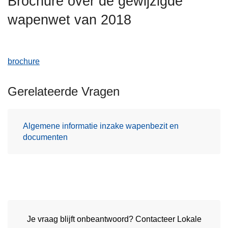
Brochure over de gewijzigde
n
wapenwet van 2018
h
o
u
d
brochure
g
a
Gerelateerde Vragen
a
n
Algemene informatie inzake wapenbezit en
documenten
Je vraag blijft onbeantwoord? Contacteer Lokale