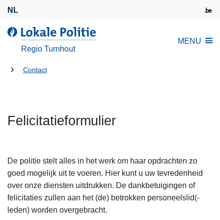
O
NL
v
e
d
MENU
r
e
Regio Turnhout
s
L
l
U
o
Contact
a
k
bent
a
a
hier:
n
l
e
Felicitatieformulier
e
n
P
n
o
a
l
De politie stelt alles in het werk om haar opdrachten zo
a
i
goed mogelijk uit te voeren. Hier kunt u uw tevredenheid
r
t
over onze diensten uitdrukken. De dankbetuigingen of
d
i
felicitaties zullen aan het (de) betrokken personeelslid(-
e
e
leden) worden overgebracht.
i