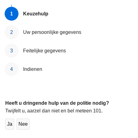
n
h
Keuzehulp
o
u
Uw persoonlijke gegevens
d
g
a
Feitelijke gegevens
a
n
Indienen
Heeft u dringende hulp van de politie nodig?
Twijfelt u, aarzel dan niet en bel meteen 101.
Ja
Nee