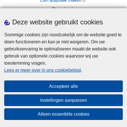
Een afspraak maken
r
w
Downloads
a
e
g
l
Pers
Deze website gebruikt cookies
e
z
n
i
Sommige cookies zijn noodzakelijk om de website goed te
j
doen functioneren en kan je niet weigeren. Om uw
n
gebruikservaring te optimaliseren maakt de website ook
gebruik van optionele cookies waarvoor wij uw
toestemming vragen.
Disclaimer
Lees er meer over in ons cookiebeleid
.
Privacy
Cookies
Accepteer alle
Toegankelijkheid
Instellingen aanpassen
© 2026 Politie.be
Alleen essentiële cookies