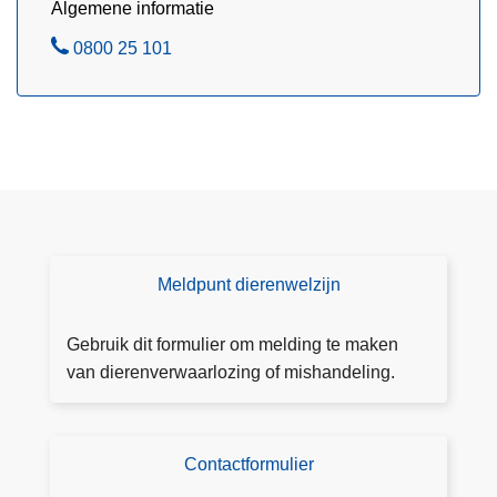
Algemene informatie
n
B
0800 25 101
e
l
Meldpunt dierenwelzijn
L
e
e
Gebruik dit formulier om melding te maken
s
van dierenverwaarlozing of mishandeling.
m
e
e
Contactformulier
C
r
o