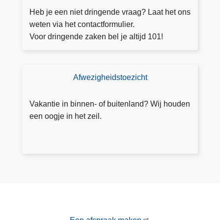
o
nt
Heb je een niet dringende vraag? Laat het ons
v
a
weten via het contactformulier.
e
ct
Voor dringende zaken bel je altijd 101!
r
fo
M
r
e
m
Afwezigheidstoezicht
T
l
ul
o
d
ie
e
p
Vakantie in binnen- of buitenland? Wij houden
r
z
u
een oogje in het zeil.
i
n
c
t
h
d
t
i
a
e
a
r
n
e
v
n