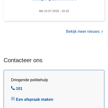
l
o
d
c
Wo 15.07.2026 - 18:16
p
h
u
t
n
i
Bekijk meer nieuws
t
n
D
c
i
i
e
d
r
Contacteer ons
e
e
n
n
t
w
Dringende politiehulp
e
l
B
101
z
e
i
Een afspraak maken
l
j