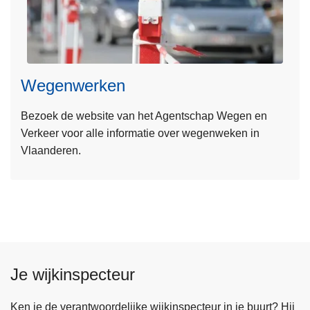
n
h
L
o
e
u
e
d
Wegenwerken
s
g
m
a
Bezoek de website van het Agentschap Wegen en
e
a
Verkeer voor alle informatie over wegenweken in
e
n
Vlaanderen.
r
o
v
e
r
W
e
Je wijkinspecteur
g
e
n
Ken je de verantwoordelijke wijkinspecteur in je buurt? Hij