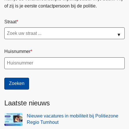
w
of zij is je eerste contactpersoon bij de politie.
e
r
Straat
k
e
▼
n
Huisnummer
Laatste nieuws
Nieuwe vacatures in mobiliteit bij Politiezone
Regio Turnhout