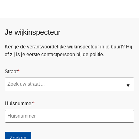
n
h
o
u
Je wijkinspecteur
d
g
Ken je de verantwoordelijke wijkinspecteur in je buurt? Hij
a
of zij is je eerste contactpersoon bij de politie.
a
n
Straat
▼
Huisnummer