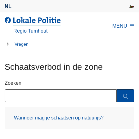
O
NL
v
e
d
MENU
r
e
Regio Turnhout
s
L
l
U
o
Vragen
a
k
bent
a
a
hier:
Schaatsverbod in de zone
n
l
e
e
n
P
Zoeken
n
o
a
l
a
i
r
t
Wanneer mag je schaatsen op natuurijs?
d
i
e
e
i