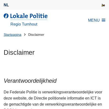
O
NL
v
e
d
MENU
r
e
Regio Turnhout
s
L
l
U
o
Startpagina
Disclaimer
a
k
bent
a
a
hier:
Disclaimer
n
l
e
e
n
P
n
o
a
l
Verantwoordelijkheid
a
i
r
t
De Federale Politie is verwerkingsverantwoordelijke voor
d
i
deze website, de Directie politionele informatie en ICT is
e
e
de gemachtigde van de verwerkingsverantwoordelijke en
i