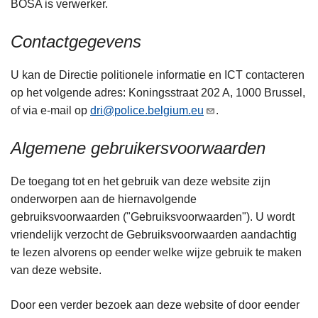
BOSA is verwerker.
n
h
Contactgegevens
o
u
U kan de Directie politionele informatie en ICT contacteren
d
op het volgende adres: Koningsstraat 202 A, 1000 Brussel,
g
of via e-mail op
dri@police.belgium.eu
.
a
a
Algemene gebruikersvoorwaarden
n
De toegang tot en het gebruik van deze website zijn
onderworpen aan de hiernavolgende
gebruiksvoorwaarden ("Gebruiksvoorwaarden"). U wordt
vriendelijk verzocht de Gebruiksvoorwaarden aandachtig
te lezen alvorens op eender welke wijze gebruik te maken
van deze website.
Door een verder bezoek aan deze website of door eender