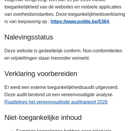
n
toegankelijkheid van de websites en mobiele applicaties
h
van overheidsinstanties. Deze toegankelijkheidsverklaring
o
is van toepassing op :
https://www.politie.be/5364
.
u
d
Nalevingsstatus
g
a
Deze website is gedeeltelijk conform. Non-conformiteiten
a
en vrijstellingen staan hieronder vermeld.
n
Verklaring voorbereiden
Er werd een externe toegankelijkheidsaudit uitgevoerd.
Deze audit bestond uit een vereenvoudigde analyse.
Raadpleeg het vereenvoudigde auditrapport 2026
Niet-toegankelijke inhoud