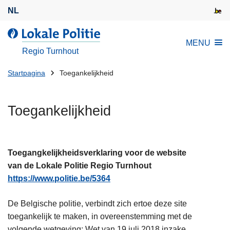
O
NL
v
e
d
MENU
r
e
Regio Turnhout
s
L
l
U
o
Startpagina
Toegankelijkheid
a
k
bent
a
a
hier:
Toegankelijkheid
n
l
e
e
n
P
n
o
Toegangkelijkheidsverklaring voor de website
a
l
van de Lokale Politie Regio Turnhout
a
i
https://www.politie.be/5364
r
t
d
i
De Belgische politie, verbindt zich ertoe deze site
e
e
toegankelijk te maken, in overeenstemming met de
i
volgende wetgeving: Wet van 19 juli 2018 inzake