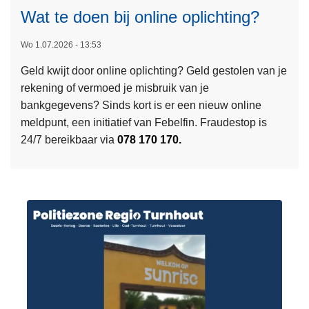
u
Wat te doen bij online oplichting?
i
L
r
n
e
e
Wo 1.07.2026 - 13:53
a
e
s
t
Geld kwijt door online oplichting? Geld gestolen van je
s
i
a
rekening of vermoed je misbruik van je
m
n
l
bankgegevens? Sinds kort is er een nieuw online
e
m
e
meldpunt, een initiatief van Febelfin. Fraudestop is
e
o
Z
24/7 bereikbaar via
078 170 170.
r
b
o
o
i
r
v
l
g
e
i
r
t
W
e
a
i
t
t
t
b
e
i