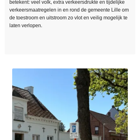
l
a
betekent: veel volk, extra verkeersdrukte en tijdelijke
e
e
e
g
verkeersmaatregelen in en rond de gemeente Lille om
s
k
i
2
de toestroom en uitstroom zo vlot en veilig mogelijk te
m
e
d
8
laten verlopen.
e
n
t
j
e
d
t
u
r
o
n
o
t
i
v
h
:
e
u
v
r
i
e
T
s
r
i
z
k
j
o
e
d
e
e
e
k
r
l
i
s
i
n
m
j