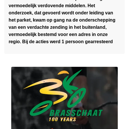
n
vermoedelijk verdovende middelen. Het
e
e
onderzoek, dat gevoerd wordt onder leiding van
s
R
het parket, kwam op gang na de onderschepping
m
e
van een verdachte zending in het buitenland,
e
g
vermoedelijk bestemd voor een adres in onze
e
i
regio. Bij de acties werd 1 persoon gearresteerd
r
o
o
T
v
u
e
r
r
n
O
h
n
o
d
u
e
t
r
b
z
l
o
i
e