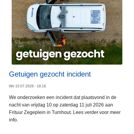
i
t
i
e
z
o
n
e
R
L
Getuigen gezocht incident
e
e
g
e
Wo 15.07.2026 - 18:16
i
s
o
We onderzoeken een incident dat plaatsvond in de
m
T
nacht van vrijdag 10 op zaterdag 11 juli 2026 aan
e
u
Frituur Zegeplein in Turnhout. Lees verder voor meer
e
r
info.
r
n
o
h