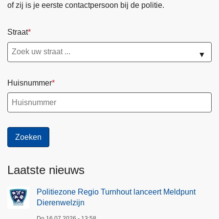
of zij is je eerste contactpersoon bij de politie.
a
g
g
n
b
i
S
Straat
l
n
u
a
a
▼
n
u
r
w
i
e
Huisnummer
s
z
e
o
F
n
e
e
s
i
t
n
i
Laatste nieuws
O
v
u
a
Politiezone Regio Turnhout lanceert Meldpunt
d
l
Dierenwelzijn
-
T
Do 16.07.2026 - 13:58