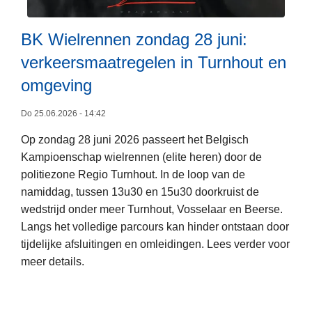
k
k
t
n
BK Wielrennen zondag 28 juni:
t
a
e
verkeersmaatregelen in Turnhout en
a
r
omgeving
r
u
d
g
Do 25.06.2026 - 14:42
r
o
u
Op zondag 28 juni 2026 passeert het Belgisch
L
p
g
Kampioenschap wielrennen (elite heren) door de
e
i
s
politiezone Regio Turnhout. In de loop van de
e
n
z
namiddag, tussen 13u30 en 15u30 doorkruist de
s
t
e
wedstrijd onder meer Turnhout, Vosselaar en Beerse.
m
e
n
Langs het volledige parcours kan hinder ontstaan door
e
n
d
tijdelijke afsluitingen en omleidingen. Lees verder voor
e
s
i
meer details.
r
e
n
o
n
g
v
s
e