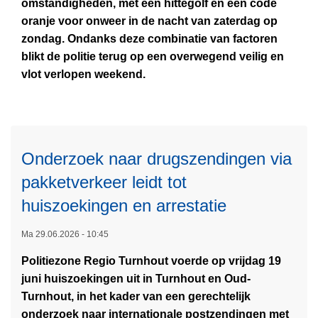
omstandigheden, met een hittegolf en een code
s
h
u
oranje voor onweer in de nacht van zaterdag op
m
t
r
zondag. Ondanks deze combinatie van factoren
e
i
n
blikt de politie terug op een overwegend veilig en
e
n
h
vlot verlopen weekend.
r
g
o
o
?
u
v
t
e
r
Onderzoek naar drugszendingen via
P
pakketverkeer leidt tot
o
l
huiszoekingen en arrestatie
i
t
Ma 29.06.2026 - 10:45
i
Politiezone Regio Turnhout voerde op vrijdag 19
e
juni huiszoekingen uit in Turnhout en Oud-
z
Turnhout, in het kader van een gerechtelijk
L
o
onderzoek naar internationale postzendingen met
e