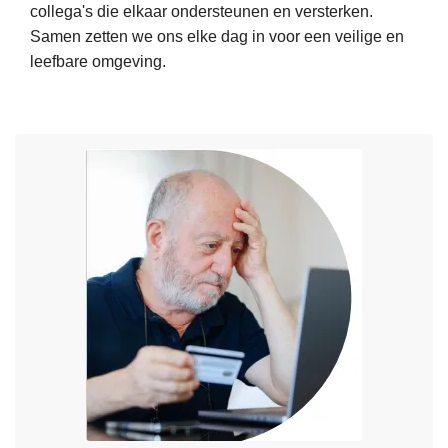
collega's die elkaar ondersteunen en versterken.
e
i
Samen zetten we ons elke dag in voor een veilige en
e
n
leefbare omgeving.
r
g
o
s
v
c
e
o
r
ö
N
r
i
d
e
i
u
n
w
a
e
t
v
o
a
r
c
P
a
e
t
r