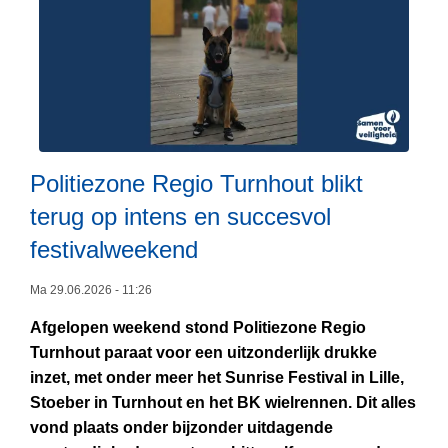
d
j
o
P
e
o
n
l
b
i
i
t
j
i
Politiezone Regio Turnhout blikt
o
e
n
terug op intens en succesvol
z
l
o
festivalweekend
i
n
n
e
Ma 29.06.2026 - 11:26
e
R
Afgelopen weekend stond Politiezone Regio
o
e
Turnhout paraat voor een uitzonderlijk drukke
p
g
inzet, met onder meer het Sunrise Festival in Lille,
L
l
i
Stoeber in Turnhout en het BK wielrennen. Dit alles
e
i
o
vond plaats onder bijzonder uitdagende
e
c
T