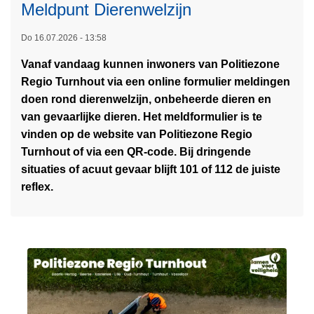
Meldpunt Dierenwelzijn
Do 16.07.2026 - 13:58
Vanaf vandaag kunnen inwoners van Politiezone
L
Regio Turnhout via een online formulier meldingen
e
doen rond dierenwelzijn, onbeheerde dieren en
e
van gevaarlijke dieren. Het meldformulier is te
s
vinden op de website van Politiezone Regio
m
Turnhout of via een QR-code. Bij dringende
e
situaties of acuut gevaar blijft 101 of 112 de juiste
e
reflex.
r
o
v
e
r
P
o
l