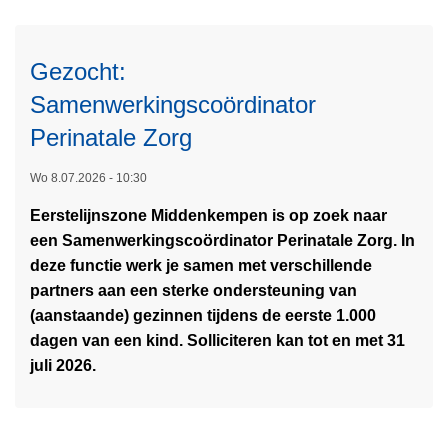
v
o
e
u
r
Gezocht:
t
G
l
Samenwerkingscoördinator
e
a
t
Perinatale Zorg
n
u
c
i
Wo 8.07.2026 - 10:30
L
e
g
Eerstelijnszone Middenkempen is op zoek naar
e
e
e
een Samenwerkingscoördinator Perinatale Zorg. In
e
r
n
deze functie werk je samen met verschillende
s
t
g
partners aan een sterke ondersteuning van
m
M
e
(aanstaande) gezinnen tijdens de eerste 1.000
e
e
z
dagen van een kind. Solliciteren kan tot en met 31
e
l
o
juli 2026.
r
d
c
o
p
h
v
u
t
e
n