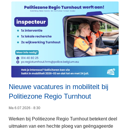
i
r
t
n
G
D
c
e
i
i
z
e
d
o
r
e
c
e
n
h
n
t
t
w
:
e
S
l
a
z
m
Nieuwe vacatures in mobiliteit bij
i
e
j
Politiezone Regio Turnhout
L
n
n
e
w
Ma 6.07.2026 - 8:30
e
e
Werken bij Politiezone Regio Turnhout betekent deel
s
r
uitmaken van een hechte ploeg van geëngageerde
m
k