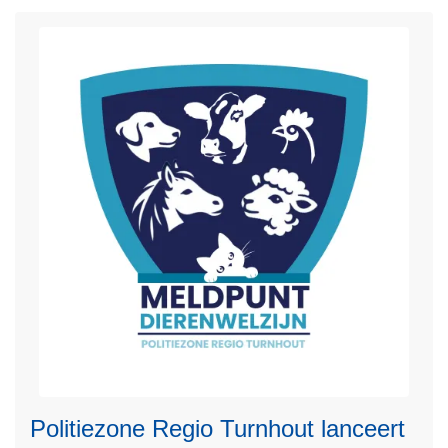
n
h
o
u
d
g
a
a
n
Politiezone Regio Turnhout lanceert