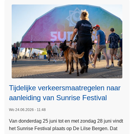
e
u
n
r
c
v
B
c
i
K
e
a
W
s
p
i
v
a
e
o
k
l
l
k
r
f
e
e
e
t
n
s
v
n
t
Tijdelijke verkeersmaatregelen naar
e
e
i
aanleiding van Sunrise Festival
r
n
v
k
z
a
Wo 24.06.2026 - 11:48
e
o
l
e
n
Van donderdag 25 juni tot en met zondag 28 juni vindt
L
w
r
d
het Sunrise Festival plaats op De Lilse Bergen. Dat
e
e