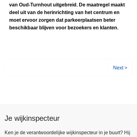
u
l
van Oud-Turnhout uitgebreid. De maatregel maakt
m
t
e
deel uit van de herinrichting van het centrum en
e
e
n
moet ervoor zorgen dat parkeerplaatsen beter
e
n
n
beschikbaar blijven voor bezoekers en klanten.
r
o
a
o
m
a
v
g
r
e
e
a
r
v
a
U
V
Next >
i
n
i
o
n
l
t
l
g
e
b
g
i
r
e
d
e
n
i
i
d
Je wijkinspecteur
n
d
e
g
i
p
Ken je de verantwoordelijke wijkinspecteur in je buurt? Hij
v
n
a