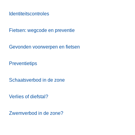
n
h
Identiteitscontroles
o
u
Fietsen: wegcode en preventie
d
g
Gevonden voorwerpen en fietsen
a
a
Preventietips
n
Schaatsverbod in de zone
Verlies of diefstal?
Zwemverbod in de zone?