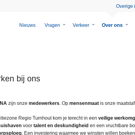
Overige 
Nieuws
Vragen
Submenu
Verkeer
Submenu
Over ons
Sub
van
van
van
Vragen
Verkeer
Over
ons
ken bij ons
NA
zijn onze
medewerkers
. Op
mensenmaat
is onze maatstaf
litiezone Regio Turnhout kom je terecht in een
veilige werkom
huishaven
voor
talent en deskundigheid
en een vruchtbare b
anen
orpsploeg
. Een investering waarmee we winsten willen boeken