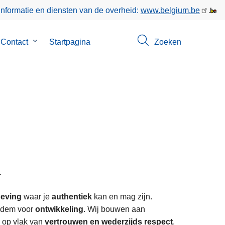
informatie en diensten van de overheid:
www.belgium.be
menu
Contact
Submenu
Startpagina
Zoeken
van
Contact
.
geving
waar je
authentiek
kan en mag zijn.
odem voor
ontwikkeling
. Wij bouwen aan
 op vlak van
vertrouwen en wederzijds respect
.