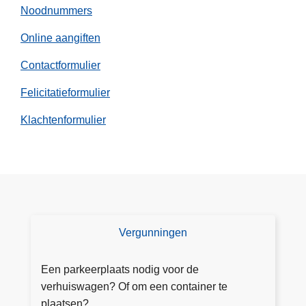
Noodnummers
Online aangiften
Contactformulier
Felicitatieformulier
Klachtenformulier
Vergunningen
V
e
r
Een parkeerplaats nodig voor de
g
verhuiswagen? Of om een container te
u
plaatsen?