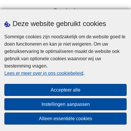
a
Downloads
n
Pers
v
Deze website gebruikt cookies
r
a
Sommige cookies zijn noodzakelijk om de website goed te
g
doen functioneren en kan je niet weigeren. Om uw
e
gebruikservaring te optimaliseren maakt de website ook
n
gebruik van optionele cookies waarvoor wij uw
toestemming vragen.
Disclaimer
Lees er meer over in ons cookiebeleid
.
Privacy
Cookies
Accepteer alle
Toegankelijkheid
Instellingen aanpassen
© 2026 Politie.be
Alleen essentiële cookies