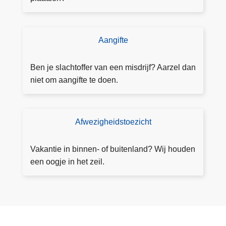
n
n
i
Aangifte
D
n
o
g
e
Ben je slachtoffer van een misdrijf? Aarzel dan
a
a
niet om aangifte te doen.
a
a
n
n
v
g
Afwezigheidstoezicht
T
r
ift
o
a
e
e
g
Vakantie in binnen- of buitenland? Wij houden
z
e
een oogje in het zeil.
i
n
c
h
t
a