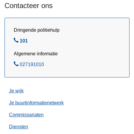
e
a
Contacteer ons
2
g
1
e
/
n
Dringende politiehulp
1
s
1
B
101
/
e
2
Algemene informatie
l
0
B
027191010
2
e
5
l
Je wijk
Je buurtinformatienetwerk
Commissariaten
Diensten