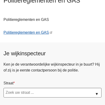
Politiereglementen en GAS
n
h
o
Politiereglementen en GAS
u
d
Politiereglementen en GAS
g
a
a
n
Je wijkinspecteur
Ken je de verantwoordelijke wijkinspecteur in je buurt? Hij
of zij is je eerste contactpersoon bij de politie.
Straat
▼