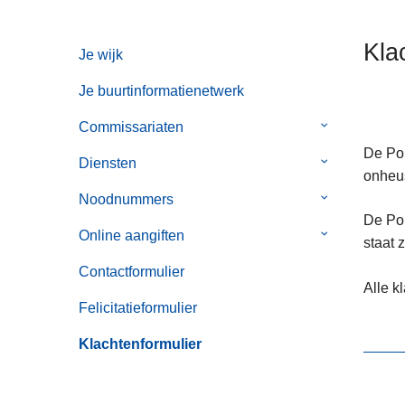
n
h
Kla
Je wijk
o
u
Je buurtinformatienetwerk
d
g
Commissariaten
Submenu
a
van
De Pol
Diensten
Submenu
a
Commissaria
onheus
van
n
Noodnummers
Submenu
Diensten
De Pol
van
Online aangiften
Submenu
staat 
Noodnummer
van
Contactformulier
Online
Alle k
aangiften
Felicitatieformulier
Klachtenformulier