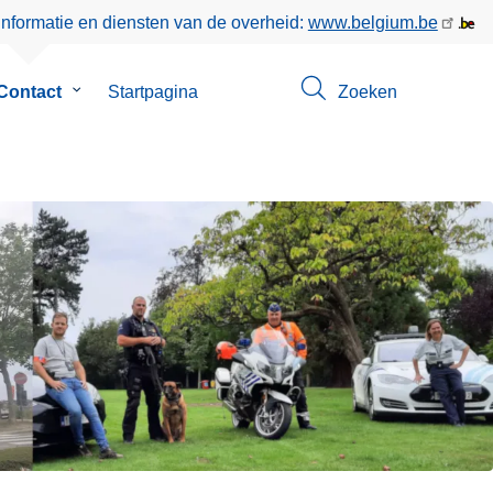
informatie en diensten van de overheid:
www.belgium.be
enu
Contact
Submenu
Startpagina
Zoeken
van
Contact