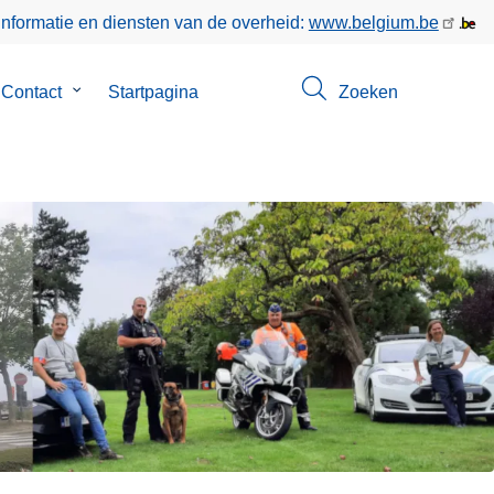
informatie en diensten van de overheid:
www.belgium.be
menu
Contact
Submenu
Startpagina
Zoeken
van
Contact