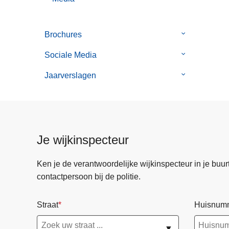
Brochures
Submenu
van
Sociale Media
Submenu
Brochures
van
Jaarverslagen
Submenu
Sociale
van
Media
Jaarverslage
Je wijkinspecteur
Ken je de verantwoordelijke wijkinspecteur in je buurt? 
contactpersoon bij de politie.
Straat
Huisnum
▼