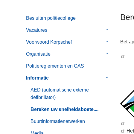
n
h
Ber
Besluiten politiecollege
o
u
Vacatures
Submenu
d
van
g
Betrap
Voorwoord Korpschef
Submenu
Vacatures
a
van
Organisatie
Submenu
a
Voorwoord
van
n
Korpschef
Politiereglementen en GAS
Organisatie
Informatie
Submenu
van
AED (automatische externe
Informatie
defibrillator)
Bereken uw snelheidsboete....
Buurtinformatienetwerken
Het
Media