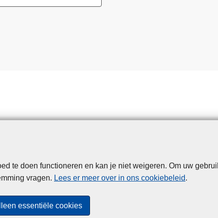
d te doen functioneren en kan je niet weigeren. Om uw gebrui
Disclaimer
Privacy
Cookies
Toegankelijkheid
temming vragen.
Lees er meer over in ons cookiebeleid
.
© 2026 Politie.be
lleen essentiële cookies