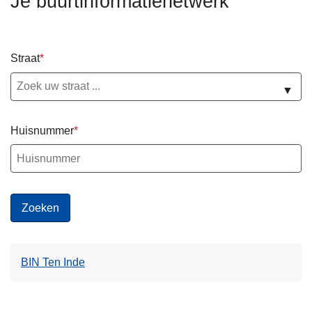
Je buurtinformatienetwerk
n
h
o
Straat
u
d
▼
g
a
Huisnummer
a
n
BIN Ten Inde