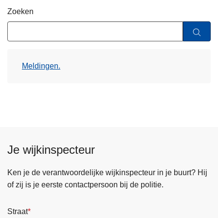
n
Zoeken
h
o
u
d
Meldingen.
g
a
a
n
Je wijkinspecteur
Ken je de verantwoordelijke wijkinspecteur in je buurt? Hij
of zij is je eerste contactpersoon bij de politie.
Straat