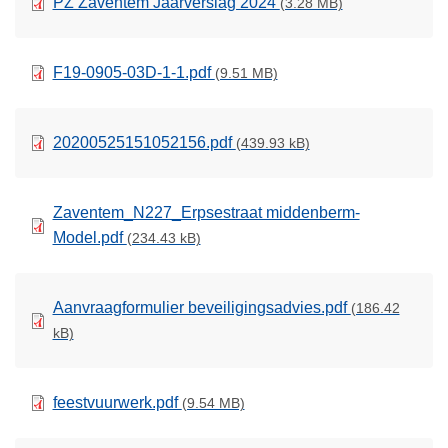
PZ Zaventem Jaarverslag 2024
(3.28 MB)
F19-0905-03D-1-1.pdf
(9.51 MB)
20200525151052156.pdf
(439.93 kB)
Zaventem_N227_Erpsestraat middenberm-
Model.pdf
(234.43 kB)
Aanvraagformulier beveiligingsadvies.pdf
(186.42
kB)
feestvuurwerk.pdf
(9.54 MB)