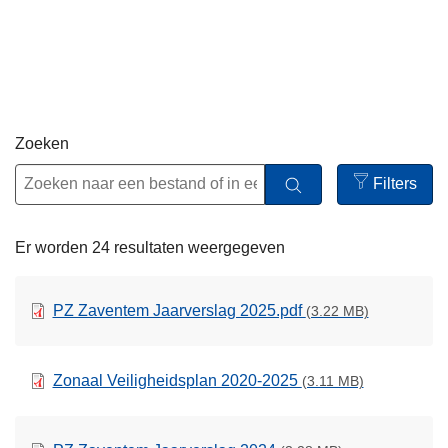
n
h
o
u
d
g
Zoeken
a
Filters
a
Open
n
filters
Er worden 24 resultaten weergegeven
PZ Zaventem Jaarverslag 2025.pdf
(3.22 MB)
Zonaal Veiligheidsplan 2020-2025
(3.11 MB)