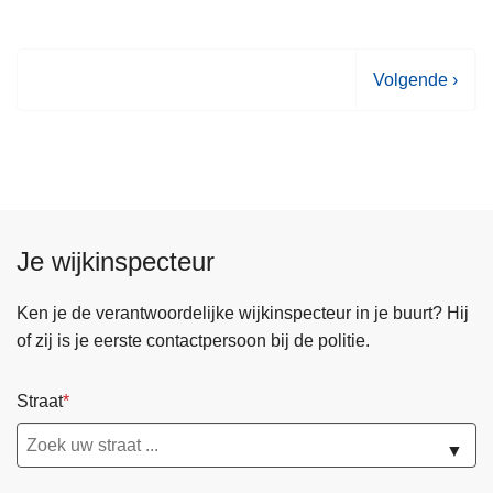
V
Volgende ›
o
l
g
e
n
d
Je wijkinspecteur
e
p
Ken je de verantwoordelijke wijkinspecteur in je buurt? Hij
a
of zij is je eerste contactpersoon bij de politie.
g
i
Straat
n
a
▼