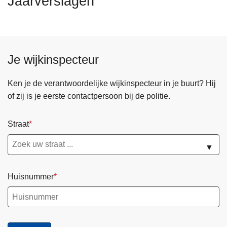
Jaarverslagen
n
h
o
u
Je wijkinspecteur
d
g
a
Ken je de verantwoordelijke wijkinspecteur in je buurt? Hij
a
of zij is je eerste contactpersoon bij de politie.
n
Straat
▼
Huisnummer